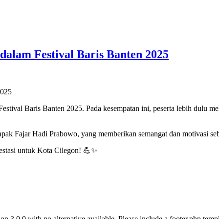
dalam Festival Baris Banten 2025
2025
stival Baris Banten 2025. Pada kesempatan ini, peserta lebih dulu me
apak Fajar Hadi Prabowo, yang memberikan semangat dan motivasi se
stasi untuk Kota Cilegon! 💪✨
on 3.0.0 with no alternative available. Please include a footer.php temp