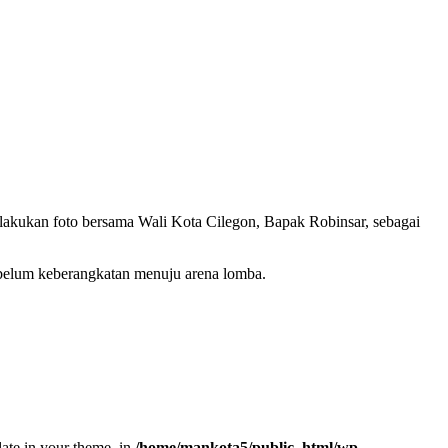
lakukan foto bersama Wali Kota Cilegon, Bapak Robinsar, sebagai
belum keberangkatan menuju arena lomba.
late in your theme. in
/home/mankota5/public_html/wp-