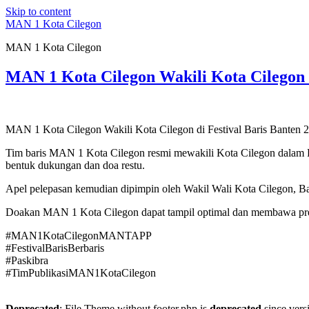
Skip to content
MAN 1 Kota Cilegon
MAN 1 Kota Cilegon
MAN 1 Kota Cilegon Wakili Kota Cilegon 
MAN 1 Kota Cilegon Wakili Kota Cilegon di Festival Baris Banten 
Tim baris MAN 1 Kota Cilegon resmi mewakili Kota Cilegon dalam Fe
bentuk dukungan dan doa restu.
Apel pelepasan kemudian dipimpin oleh Wakil Wali Kota Cilegon, B
Doakan MAN 1 Kota Cilegon dapat tampil optimal dan membawa pre
#MAN1KotaCilegonMANTAPP
#FestivalBarisBerbaris
#Paskibra
#TimPublikasiMAN1KotaCilegon
Deprecated
: File Theme without footer.php is
deprecated
since versi