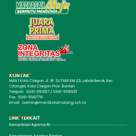
KONTAK
MAN 1 Kota Cilegon JL. IR. SUTAMI KM.2,5, Lebakdenok, Kec.
Citangkil, Kota Cilegon Prov. Banten
Telepon : 0341-551357 / 0341-558333
Fax : 0341-559779
Email : admin@man2kotamalang.sch.id
LINK TERKAIT
Kementrian Agama RI
Kementerian Agama Banten