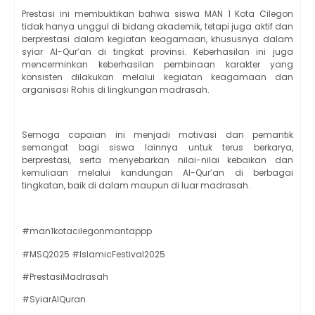
Prestasi ini membuktikan bahwa siswa MAN 1 Kota Cilegon
tidak hanya unggul di bidang akademik, tetapi juga aktif dan
berprestasi dalam kegiatan keagamaan, khususnya dalam
syiar Al-Qur’an di tingkat provinsi. Keberhasilan ini juga
mencerminkan keberhasilan pembinaan karakter yang
konsisten dilakukan melalui kegiatan keagamaan dan
organisasi Rohis di lingkungan madrasah.
Semoga capaian ini menjadi motivasi dan pemantik
semangat bagi siswa lainnya untuk terus berkarya,
berprestasi, serta menyebarkan nilai-nilai kebaikan dan
kemuliaan melalui kandungan Al-Qur’an di berbagai
tingkatan, baik di dalam maupun di luar madrasah.
#man1kotacilegonmantappp
#MSQ2025 #IslamicFestival2025
#PrestasiMadrasah
#SyiarAlQuran