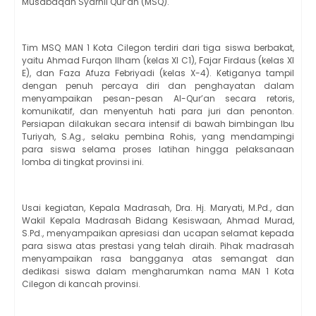
Musabaqah Syarhil Qur’an (MSQ).
Tim MSQ MAN 1 Kota Cilegon terdiri dari tiga siswa berbakat,
yaitu Ahmad Furqon Ilham (kelas XI C1), Fajar Firdaus (kelas XI
E), dan Faza Afuza Febriyadi (kelas X-4). Ketiganya tampil
dengan penuh percaya diri dan penghayatan dalam
menyampaikan pesan-pesan Al-Qur’an secara retoris,
komunikatif, dan menyentuh hati para juri dan penonton.
Persiapan dilakukan secara intensif di bawah bimbingan Ibu
Turiyah, S.Ag., selaku pembina Rohis, yang mendampingi
para siswa selama proses latihan hingga pelaksanaan
lomba di tingkat provinsi ini.
Usai kegiatan, Kepala Madrasah, Dra. Hj. Maryati, M.Pd., dan
Wakil Kepala Madrasah Bidang Kesiswaan, Ahmad Murad,
S.Pd., menyampaikan apresiasi dan ucapan selamat kepada
para siswa atas prestasi yang telah diraih. Pihak madrasah
menyampaikan rasa bangganya atas semangat dan
dedikasi siswa dalam mengharumkan nama MAN 1 Kota
Cilegon di kancah provinsi.