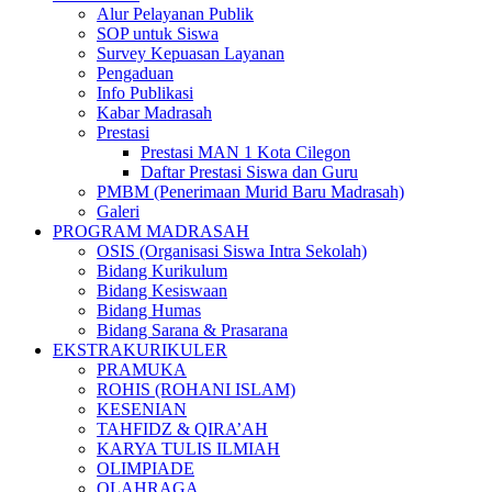
Alur Pelayanan Publik
SOP untuk Siswa
Survey Kepuasan Layanan
Pengaduan
Info Publikasi
Kabar Madrasah
Prestasi
Prestasi MAN 1 Kota Cilegon
Daftar Prestasi Siswa dan Guru
PMBM (Penerimaan Murid Baru Madrasah)
Galeri
PROGRAM MADRASAH
OSIS (Organisasi Siswa Intra Sekolah)​
Bidang Kurikulum
Bidang Kesiswaan
Bidang Humas
Bidang Sarana & Prasarana
EKSTRAKURIKULER
PRAMUKA
ROHIS (ROHANI ISLAM)
KESENIAN
TAHFIDZ & QIRA’AH
KARYA TULIS ILMIAH
OLIMPIADE
OLAHRAGA