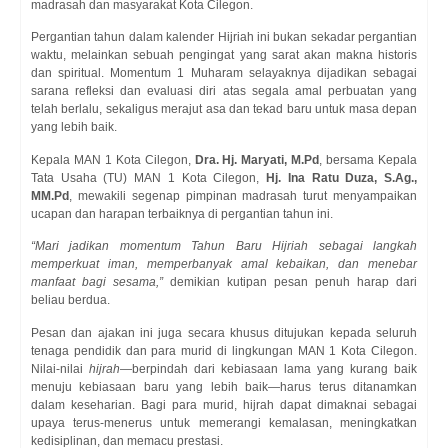
madrasah dan masyarakat Kota Cilegon.
Pergantian tahun dalam kalender Hijriah ini bukan sekadar pergantian
waktu, melainkan sebuah pengingat yang sarat akan makna historis
dan spiritual. Momentum 1 Muharam selayaknya dijadikan sebagai
sarana refleksi dan evaluasi diri atas segala amal perbuatan yang
telah berlalu, sekaligus merajut asa dan tekad baru untuk masa depan
yang lebih baik.
Kepala MAN 1 Kota Cilegon,
Dra. Hj. Maryati, M.Pd
, bersama Kepala
Tata Usaha (TU) MAN 1 Kota Cilegon,
Hj. Ina Ratu Duza, S.Ag.,
MM.Pd
, mewakili segenap pimpinan madrasah turut menyampaikan
ucapan dan harapan terbaiknya di pergantian tahun ini.
“Mari jadikan momentum Tahun Baru Hijriah sebagai langkah
memperkuat iman, memperbanyak amal kebaikan, dan menebar
manfaat bagi sesama,”
demikian kutipan pesan penuh harap dari
beliau berdua.
Pesan dan ajakan ini juga secara khusus ditujukan kepada seluruh
tenaga pendidik dan para murid di lingkungan MAN 1 Kota Cilegon.
Nilai-nilai
hijrah
—berpindah dari kebiasaan lama yang kurang baik
menuju kebiasaan baru yang lebih baik—harus terus ditanamkan
dalam keseharian. Bagi para murid, hijrah dapat dimaknai sebagai
upaya terus-menerus untuk memerangi kemalasan, meningkatkan
kedisiplinan, dan memacu prestasi.