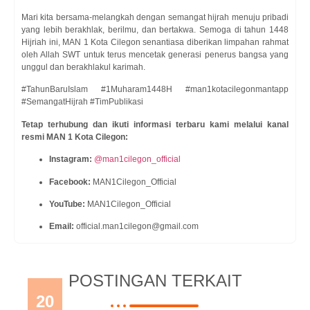
Mari kita bersama-melangkah dengan semangat hijrah menuju pribadi
yang lebih berakhlak, berilmu, dan bertakwa. Semoga di tahun 1448
Hijriah ini, MAN 1 Kota Cilegon senantiasa diberikan limpahan rahmat
oleh Allah SWT untuk terus mencetak generasi penerus bangsa yang
unggul dan berakhlakul karimah.
#TahunBaruIslam #1Muharam1448H #man1kotacilegonmantapp
#SemangatHijrah #TimPublikasi
Tetap terhubung dan ikuti informasi terbaru kami melalui kanal
resmi MAN 1 Kota Cilegon:
Instagram:
@man1cilegon_official
Facebook:
MAN1Cilegon_Official
YouTube:
MAN1Cilegon_Official
Email:
official.man1cilegon@gmail.com
POSTINGAN TERKAIT
20