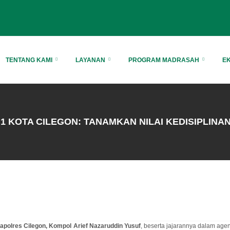
TENTANG KAMI
LAYANAN
PROGRAM MADRASAH
E
1 KOTA CILEGON: TANAMKAN NILAI KEDISIPLINA
polres Cilegon, Kompol Arief Nazaruddin Yusuf
, beserta jajarannya dalam ag