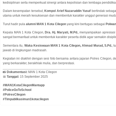
kedisiplinan serta memperkuat sinergi antara kepolisian dan lembaga pendidika
Dalam kesempatan tersebut,
Kompol Arief Nazaruddin Yusuf
bertindak sebag
utama untuk meraih kesuksesan dan membentuk karakter unggul generasi mud
Turut hadir pula
alumni MAN 1 Kota Cilegon
yang kini bertugas sebagai
Polwan
Kepala MAN 1 Kota Cilegon,
Dra. Hj. Maryati, M.Pd.
, menyampaikan apresiasi 
sangat bermanfaat untuk membentuk karakter peserta didik agar semakin disiplin
Sementara itu,
Waka Kesiswaan MAN 1 Kota Cilegon, Ahmad Murad, S.Pd.
, 
jawab di lingkungan madrasah.
Kegiatan ini diakhiri dengan sesi foto bersama antara jajaran Polres Cilegon, 
yang berkarakter, berakhlak mulia, dan berprestasi.
📸
Dokumentasi:
MAN 1 Kota Cilegon
📅
Tanggal:
15 September 2025
#MAN1KotaCilegonMantapp
#PoliceGoToSchool
#PolresCilegon
#Timpublikasiman1kotacilegon