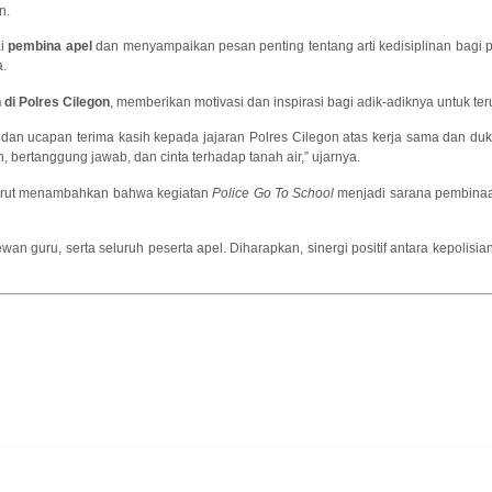
n.
ai
pembina apel
dan menyampaikan pesan penting tentang arti kedisiplinan bagi 
a.
 di Polres Cilegon
, memberikan motivasi dan inspirasi bagi adik-adiknya untuk te
dan ucapan terima kasih kepada jajaran Polres Cilegon atas kerja sama dan dukun
, bertanggung jawab, dan cinta terhadap tanah air,” ujarnya.
turut menambahkan bahwa kegiatan
Police Go To School
menjadi sarana pembinaan
dewan guru, serta seluruh peserta apel. Diharapkan, sinergi positif antara kepoli