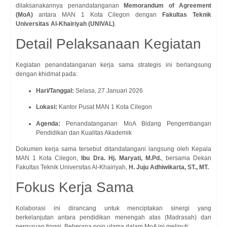
dilaksanakannya penandatanganan
Memorandum of Agreement
(MoA)
antara MAN 1 Kota Cilegon dengan
Fakultas Teknik
Universitas Al-Khairiyah (UNIVAL)
.
Detail Pelaksanaan Kegiatan
Kegiatan penandatanganan kerja sama strategis ini berlangsung
dengan khidmat pada:
Hari/Tanggal:
Selasa, 27 Januari 2026
Lokasi:
Kantor Pusat MAN 1 Kota Cilegon
Agenda:
Penandatanganan MoA Bidang Pengembangan
Pendidikan dan Kualitas Akademik
Dokumen kerja sama tersebut ditandatangani langsung oleh Kepala
MAN 1 Kota Cilegon,
Ibu Dra. Hj. Maryati, M.Pd.
, bersama Dekan
Fakultas Teknik Universitas Al-Khairiyah,
H. Juju Adhiwikarta, ST., MT.
Fokus Kerja Sama
Kolaborasi ini dirancang untuk menciptakan sinergi yang
berkelanjutan antara pendidikan menengah atas (Madrasah) dan
perguruan tinggi. Beberapa poin utama dalam MoA ini meliputi: