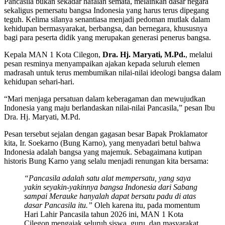
Pancasila bukan sekadar hafalan semata, melainkan dasar negara
sekaligus pemersatu bangsa Indonesia yang harus terus dipegang
teguh. Kelima silanya senantiasa menjadi pedoman mutlak dalam
kehidupan bermasyarakat, berbangsa, dan bernegara, khususnya
bagi para peserta didik yang merupakan generasi penerus bangsa.
Kepala MAN 1 Kota Cilegon,
Dra. Hj. Maryati, M.Pd.
, melalui
pesan resminya menyampaikan ajakan kepada seluruh elemen
madrasah untuk terus membumikan nilai-nilai ideologi bangsa dalam
kehidupan sehari-hari.
“Mari menjaga persatuan dalam keberagaman dan mewujudkan
Indonesia yang maju berlandaskan nilai-nilai Pancasila,” pesan Ibu
Dra. Hj. Maryati, M.Pd.
Pesan tersebut sejalan dengan gagasan besar Bapak Proklamator
kita, Ir. Soekarno (Bung Karno), yang menyadari betul bahwa
Indonesia adalah bangsa yang majemuk. Sebagaimana kutipan
historis Bung Karno yang selalu menjadi renungan kita bersama:
“Pancasila adalah satu alat mempersatu, yang saya
yakin seyakin-yakinnya bangsa Indonesia dari Sabang
sampai Merauke hanyalah dapat bersatu padu di atas
dasar Pancasila itu.”
Oleh karena itu, pada momentum
Hari Lahir Pancasila tahun 2026 ini, MAN 1 Kota
Cilegon mengajak seluruh siswa, guru, dan masyarakat