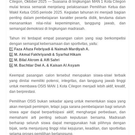
Cilegon, Oktober 2025 — Suasana di lingkungan MAN 1 Kota Cilegon
mulai terasa semarak menjelang pelaksanaan Pemilihan Ketua dan
Wakil Ketua OSIS periode 2025. Kegiatan tahunan ini menjadi bagian
penting dalam pembelajaran karakter peserta didik, terutama dalam
menanamkan nilai-nilai kepemimpinan, tanggung jawab, dan
semangat demokrasi di lingkungan madrasah.
Tahun ini terdapat empat pasangan calon yang siap berkompetisi
dengan semangat kebersamaan dan sportivitas, yaitu:
1️⃣
Faza Afuza Febriyadi & Naimah Mardiyah A.
2️⃣
M. Akmal Fakhriyandi & Syarhul Hikam
3️⃣
M. Bilal Akrom & Alfi Sahri
4️⃣
M. Bachtiar Dwi A. & Kaisan Al Asyam
Keempat pasangan calon tersebut merupakan siswa-siswi terbaik
yang dinilai memiliki potensi, integritas, dan tanggung jawab tinggi
untuk membawa OSIS MAN 1 Kota Cilegon menjadi lebih aktif, kreatif,
dan berprestasi.
Pemilihan OSIS bukan sekadar ajang untuk menentukan siapa yang
akan menjadi pemimpin, tetapi juga sarana pembelajaran bagi seluruh
siswa agar dapat berpartisipasi aktif, menghargai perbedaan, dan
memahami arti penting sebuah keputusan bersama. Madrasah
berharap seluruh siswa dapat menggunakan hak pilihnya dengan
bijak, serta menjunjung tinggi nilai kejujuran, keadilan, dan sportivitas
selama proses pemilihan berlangsung.