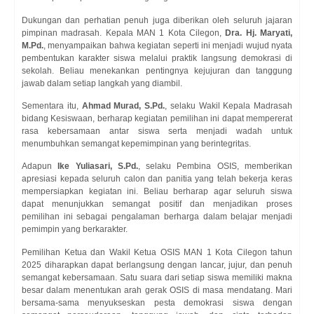
Dukungan dan perhatian penuh juga diberikan oleh seluruh jajaran
pimpinan madrasah. Kepala MAN 1 Kota Cilegon,
Dra. Hj. Maryati,
M.Pd.
, menyampaikan bahwa kegiatan seperti ini menjadi wujud nyata
pembentukan karakter siswa melalui praktik langsung demokrasi di
sekolah. Beliau menekankan pentingnya kejujuran dan tanggung
jawab dalam setiap langkah yang diambil.
Sementara itu,
Ahmad Murad, S.Pd.
, selaku Wakil Kepala Madrasah
bidang Kesiswaan, berharap kegiatan pemilihan ini dapat mempererat
rasa kebersamaan antar siswa serta menjadi wadah untuk
menumbuhkan semangat kepemimpinan yang berintegritas.
Adapun
Ike Yuliasari, S.Pd.
, selaku Pembina OSIS, memberikan
apresiasi kepada seluruh calon dan panitia yang telah bekerja keras
mempersiapkan kegiatan ini. Beliau berharap agar seluruh siswa
dapat menunjukkan semangat positif dan menjadikan proses
pemilihan ini sebagai pengalaman berharga dalam belajar menjadi
pemimpin yang berkarakter.
Pemilihan Ketua dan Wakil Ketua OSIS MAN 1 Kota Cilegon tahun
2025 diharapkan dapat berlangsung dengan lancar, jujur, dan penuh
semangat kebersamaan. Satu suara dari setiap siswa memiliki makna
besar dalam menentukan arah gerak OSIS di masa mendatang. Mari
bersama-sama menyukseskan pesta demokrasi siswa dengan