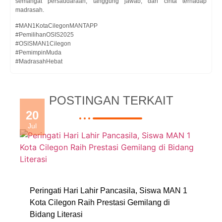
semangat persaudaraan, tanggung jawab, dan cinta terhadap
madrasah.
#MAN1KotaCilegonMANTAPP
#PemilihanOSIS2025
#OSISMAN1Cilegon
#PemimpinMuda
#MadrasahHebat
POSTINGAN TERKAIT
20
Jul
Peringati Hari Lahir Pancasila, Siswa MAN 1
Kota Cilegon Raih Prestasi Gemilang di
Bidang Literasi