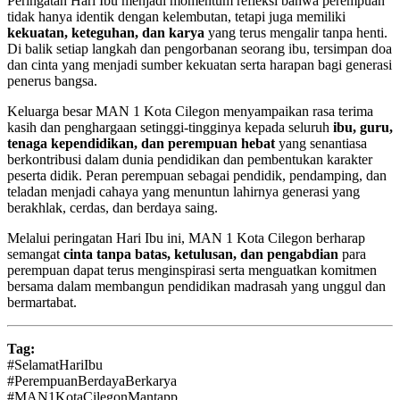
Peringatan Hari Ibu menjadi momentum refleksi bahwa perempuan
tidak hanya identik dengan kelembutan, tetapi juga memiliki
kekuatan, keteguhan, dan karya
yang terus mengalir tanpa henti.
Di balik setiap langkah dan pengorbanan seorang ibu, tersimpan doa
dan cinta yang menjadi sumber kekuatan serta harapan bagi generasi
penerus bangsa.
Keluarga besar MAN 1 Kota Cilegon menyampaikan rasa terima
kasih dan penghargaan setinggi-tingginya kepada seluruh
ibu, guru,
tenaga kependidikan, dan perempuan hebat
yang senantiasa
berkontribusi dalam dunia pendidikan dan pembentukan karakter
peserta didik. Peran perempuan sebagai pendidik, pendamping, dan
teladan menjadi cahaya yang menuntun lahirnya generasi yang
berakhlak, cerdas, dan berdaya saing.
Melalui peringatan Hari Ibu ini, MAN 1 Kota Cilegon berharap
semangat
cinta tanpa batas, ketulusan, dan pengabdian
para
perempuan dapat terus menginspirasi serta menguatkan komitmen
bersama dalam membangun pendidikan madrasah yang unggul dan
bermartabat.
Tag:
#SelamatHariIbu
#PerempuanBerdayaBerkarya
#MAN1KotaCilegonMantapp